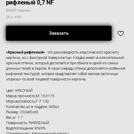
рифленый 0,7 NF
БРАЕР/кирпич
SKU:
К66
Заказать
«Красный рифленый»
- это разновидность классического красного
кирпича, но с фактурной поверхностью. Кладка имеет исключительный
красный оттенок, который достигается при обжиге в одной из самых
длинных печей в Европе. В свою очередь оттенок дополняется особенной
рифленой текстурой, которая представляет собой мелкие хаотичные
«порезы» по всей лицевой поверхности кирпича.
Цвет: КРАСНЫЙ
Марка прочности,M: 150-175
Морозостойкость,F: F 100
Количество шт в поддоне: 600шт.
Размер: 250x85x65
Вес,кг: 1.7
Поверхность: РИФЛЕНЫЙ
Водопоглощение: 8%-9%
Строительство: Керамический кирпич