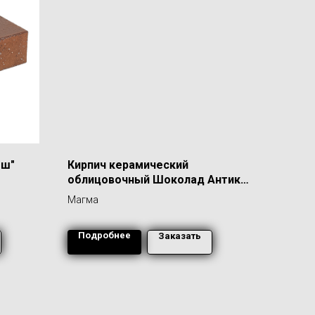
еш"
Кирпич керамический
облицовочный Шоколад Антик
1,4 НФ
Магма
Подробнее
Заказать