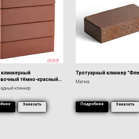
 клинкерный
Тротуарный клинкер "Фл
овочный тёмно-красный
Магма
ург", поверхность
адный клинкер
я
обнее
Подробнее
Заказать
Заказать