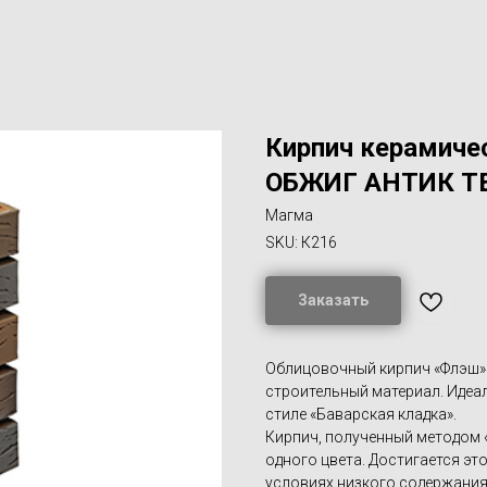
Кирпич керамич
ОБЖИГ АНТИК Т
Магма
SKU:
К216
Заказать
Облицовочный кирпич «Флэш» 
строительный материал. Идеа
стиле «Баварская кладка».
Кирпич, полученный методом 
одного цвета. Достигается эт
условиях низкого содержания