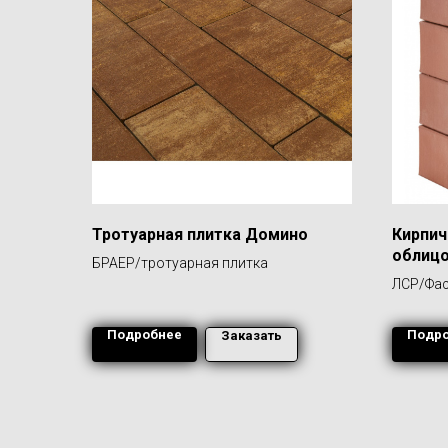
Тротуарная плитка Домино
Кирпич
облиц
БРАЕР/тротуарная плитка
"Эдинб
ЛСР/Фас
гладка
Подробнее
Подр
Заказать