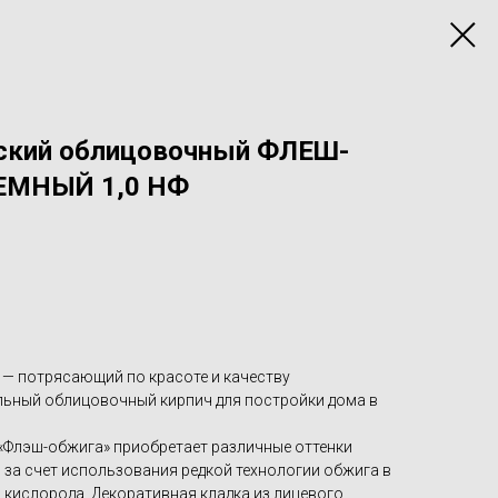
еский облицовочный ФЛЕШ-
ЕМНЫЙ 1,0 НФ
— потрясающий по красоте и качеству
льный облицовочный кирпич для постройки дома в
«Флэш-обжига» приобретает различные оттенки
о за счет использования редкой технологии обжига в
 кислорода. Декоративная кладка из лицевого