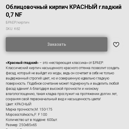
Облицовочный кирпич КРАСНЫЙ гладкий
0,7 NF
БРАЕР/кирпич
SKU:
К62
Заказать
«Красный гладкий
» – это «нестареющая классика» от БРАЕР.
Классический кирпич насыщенного красного оттенка позволит создать
фасад, который не выйдет из моды, ведь он сочетает в себе не только
выдержанный строгий цвет, но и совершенную идеально гладкую
поверхность. Подобное сочетание может подчеркнуть и выделить любой
фасад здания! А благодаря высокой прочности и низкому
влагопоглощению, такая кладка прослужит на протяжении долгих лет,
сохраняя свой первоначальный вид и насыщенность цвета!
Цвет: КРАСНЫЙ
Марка прочности,M: 150-175
Морозостойкость,F: F 100
Количество шт в поддоне: 600шт.
Размер: 250x85x65