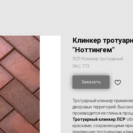
Клинкер тротуар
"Ноттингем"
ЛСР/Клинкер тротуарный
SKU:
773
Заказать
Тротуарный клинкер применяет
дворовых территорий. Высоко
производится из глины в про
Тротуарный клинкер ЛСР
обл
красками, сохраняющими ярко
придающие тротуарному клинк