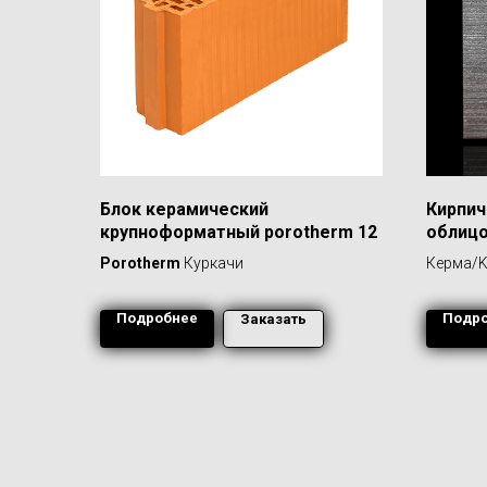
Блок керамический
Кирпич
крупноформатный porotherm 12
облиц
Porotherm
Куркачи
Керма/K
Подробнее
Подр
Заказать