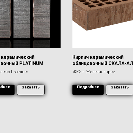
 керамический
Кирпич керамический
овочный PLATINUM
облицовочный СКАЛА-А
ТОРКРЕТИРОВАННЫЙ
erma Premium
ЖКЗ г. Железногорск
обнее
Подробнее
Заказать
Заказать