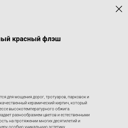
ный красный флэш
ся для мощения дорог, тротуаров, парковок и
качественный керамический кирпич, который
цессе высокотемпературного обжига.
адает разнообразием цветов и естественными
сть на протяжении многих десятилетий и
еру особую уникальную эстетику.