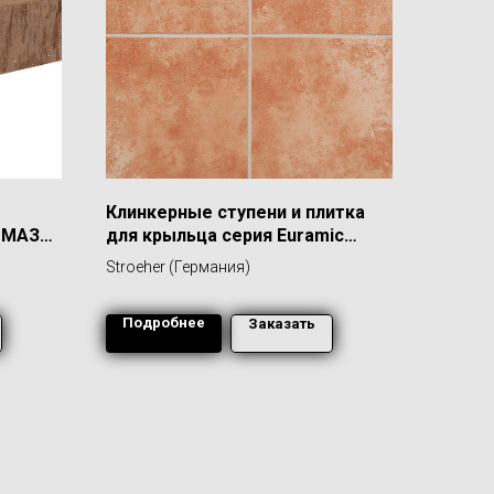
Клинкерные ступени и плитка
ЛМАЗ
для крыльца серия Euramic
Cavar (Е542 passione)
Stroeher (Германия)
Подробнее
Заказать