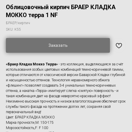
Облицовочный кирпич БРАЕР КЛАДКА
МОККО терра 1 NF
БРАЕР/кирпич
SKU:
К55
Заказать
«Браер Кладка Мокко Терра»
- это коллекция, выделяющаяся за счёт
использования особых цветовых комбинаций темно-коричневой гаммы,
которые отличаются от классической версии Баварской Кладки глубиной
и насыщенностью оттенков. Технология неравномерного обжига
«флешинг» позволяет создавать 3-4 уникальных темно-коричневых
оттенка, а накатка «Терра» имитирует слегка «смятую» поверхность - и
такая комбинация дает на фасаде невероятно красивый эффект!
Неизменно высокая прочность и низкое влагопоглощение обеспечат срок
службы такого фасада на протяжении долгих лет, сохраняя свой
первоначальный вид!
Цвет: БРАЕР КЛАДКА МОККО
Марка прочности,M: 150-175
Морозостойкость,F: F 100