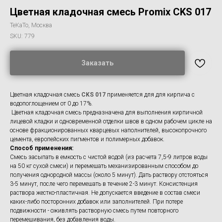
Цветная кладочная смесь Promix CKS 017
ТеКаТо, Москва
SKU:
779
Заказать
Цветная кладочная смесь
CKS 017
применяется для для кирпича с
водопоглощением от 0 до 17%.
Цветная кладочная смесь предназначена для выполнения кирпичной
лицевой кладки и одновременной отделки швов в одном рабочем цикле на
основе фракционированных кварцевых наполнителей, высокопрочного
цемента, европейских пигментов и полимерных добавок.
Способ применения:
Смесь засыпать в емкость с чистой водой (из расчета 7,5-9 литров воды
на 50 кг сухой смеси) и перемешать механизированным способом до
получения однородной массы (около 5 минут). Дать раствору отстояться
3-5 минут, после чего перемешать в течение 2-3 минут. Консистенция
раствора жестко-пластичная. Не допускается введение в состав смеси
каких-либо посторонних добавок или заполнителей. При потере
подвижности - оживлять растворную смесь путем повторного
перемешивания, без добавления воды.