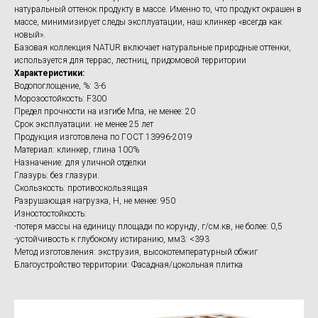
натуральный оттенок продукту в массе. Именно то, что продукт окрашен в
массе, минимизирует следы эксплуатации, наш клинкер «всегда как
новый».
Базовая коллекция NATUR включает натуральные природные оттенки,
используется для террас, лестниц, придомовой территории
Характеристики:
Водопоглощение, %: 3-6
Морозостойкость: F300
Предел прочности на изгибе Мпа, не менее: 20
Срок эксплуатации: не менее 25 лет
Продукция изготовлена по ГОСТ 13996-2019
Материал: клинкер, глина 100%
Назначение: для уличной отделки
Глазурь: без глазури.
Скользкость: противоскользящая
Разрушающая нагрузка, Н, не менее: 950
Изностостойкость:
-потеря массы на единицу площади по корунду, г/см.кв, не более: 0,5
-устойчивость к глубокому истиранию, мм3: <393
Метод изготовления: экструзия, высокотемпературный обжиг
Благоустройство территории: Фасадная/цокольная плитка