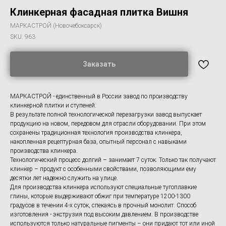
Клинкерная фасадная плитка Вишня
МАРКАСТРОЙ (Новочебоксарск)
SKU:
963
Заказать
МАРКАСТРОЙ - единственный в России завод по производству
клинкерной плитки и ступеней.
В результате полной технологической перезагрузки завод выпускает
продукцию на новом, передовом для отрасли оборудовании. При этом
сохранены традиционная технология производства клинкера,
накопленная рецептурная база, опытный персонал с навыками
производства клинкера.
Технологический процесс долгий – занимает 7 суток. Только так получают
клинкер – продукт с особенными свойствами, позволяющими ему
десятки лет надежно служить на улице.
Для производства клинкера используют специальные тугоплавкие
глины, которые выдерживают обжиг при температуре 1200-1300
градусов в течении 4-х суток, спекаясь в прочный монолит. Способ
изготовления - экструзия под высоким давлением. В производстве
используются только натуральные пигменты – они придают тот или иной