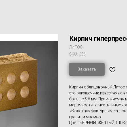
Кирпич гиперпре
ЛИТОС
SKU:
К36
Заказать
Кирпич облицовочный Литос п
это ракушечник-известняк с 
больше 5-6 мм. Применяемая м
марочности, качественные кр
«Колотая» фактура имеет ров
гранит и мрамор.
Цвет: ЧЕРНЫЙ, ЖЕЛТЫЙ, ШОК