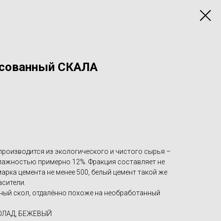
ссованный СКАЛА
роизводится из экологического и чистого сырья –
влажностью примерно 12%. Фракция составляет не
арка цемента не менее 500, белый цемент такой же
асители.
ный скол, отдалённо похоже на необработанный
ОЛАД, БЕЖЕВЫЙ