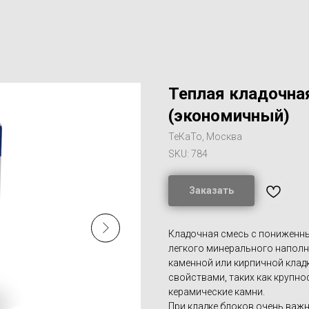
Теплая кладочная
(экономичный)
ТеКаТо, Москва
SKU:
784
Заказать
Кладочная смесь с пониженн
легкого минерального наполни
каменной или кирпичной кла
свойствами, таких как крупн
керамические камни.
При кладке блоков очень ва