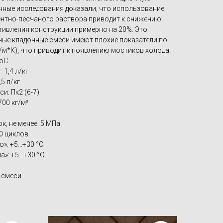
енные исследования доказали, что использование
нтно-песчаного раствора приводит к снижению
тивления конструкции примерно на 20%. Это
ные кладочные смеси имеют плохие показатели по
т/м*К), что приводит к появлению мостиков холода.
 оС
 1,4 л/кг
5 л/кг
: Пк2 (6-7)
00 кг/м³
к, не менее: 5 МПа
0 циклов
о»: +5…+30 °С
а»: +5…+30 °С
 смеси