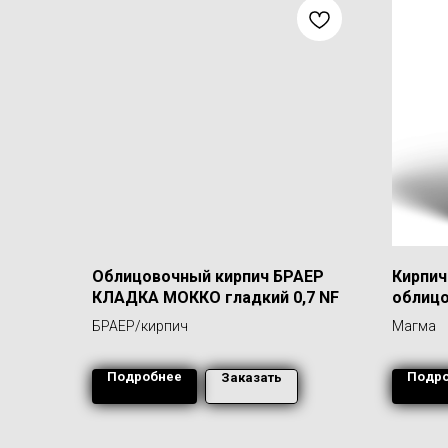
Облицовочный кирпич БРАЕР
Кирпич
КЛАДКА МОККО гладкий 0,7 NF
облиц
1,0 НФ
БРАЕР/кирпич
Магма
Подробнее
Подр
Заказать