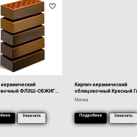
 керамический
Кирпич керамический
овочный ФЛЭШ-ОБЖИГ
облицовочный Красный Г
1,4 НФ
Магма
обнее
Подробнее
Заказать
Заказать