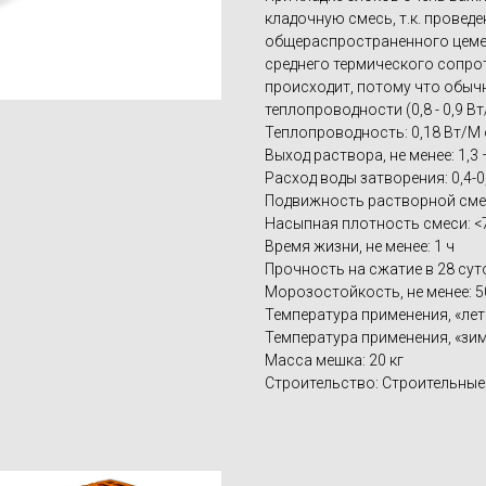
кладочную смесь, т.к. провед
общераспространенного цеме
среднего термического сопро
происходит, потому что обыч
теплопроводности (0,8 - 0,9 В
Теплопроводность: 0,18 Вт/М
Выход раствора, не менее: 1,3 –
Расход воды затворения: 0,4-0,
Подвижность растворной смеси
Насыпная плотность смеси: <7
Время жизни, не менее: 1 ч
Прочность на сжатие в 28 суто
Морозостойкость, не менее: 5
Температура применения, «лет
Температура применения, «зим
Масса мешка: 20 кг
Строительство: Строительные