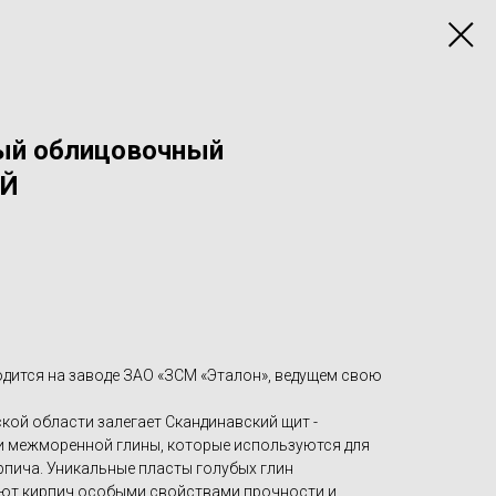
ый облицовочный
Й
одится на заводе ЗАО «ЗСМ «Эталон», ведущем свою
кой области залегает Скандинавский щит -
и межморенной глины, которые используются для
пича. Уникальные пласты голубых глин
яют кирпич особыми свойствами прочности и