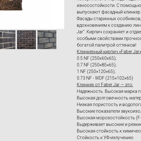
износостойкости. С помощью 
выпускают фасадный клинкер "
Фасады старинных особняков, 
вдохновением к созданию лин
Jar”. Кирпич сохраняет и отд
особыми свойствами прочност
богатой палитрой оттенков!
Клинкерный кирпич «Faber Jar
0.5 NF (250х60х65);
0.7 NF (250×85×65);
1 NF (250×120×65);
0.73 NF - WDF (215×102×65)
Клинкер от Faber Jar — это:
Надежность. Высокая марка п
Высокая долговечность матери
Низкая пористость и водопогл
Высокие показатели звукоизо
Высокая морозостойкость (F-
Выдерживает высокие и резкие
Высокая стойкость к химичес
Стойкость к УФ-излучению.