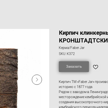
Кирпич клинкерн
КРОНШТАДТСКИ
Керма/Faber Jar
SKU:
К372
Заказать
Кирпич ТМ «Faber Jar» произв
историю с 1877 года.
Рядом с заводом в Ленинградс
месторождение кембрийской 
создания высокопрочного кир
кембрийского периода надел