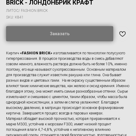
BRICK - ЛОНДОНБРИК КРАФТ
ЛИТОС/ FASHION BRICK
SKU:
К841
Заказать
Кирпич
«FASHION BRICK»
изготавливается по технологии полусухого
гиперпрессования. В процессе производства воды в смесь добавляют
совсем немного, влажность раствора должна быть не более 10%, именно
поэтому, его еще называют сухопрессованным. Основным материалом
для производства служит известняк ракушка или глина. Она бывает
разных видов и цветовых гамм. На ее окраску существенным образом
влияют такие химические вещества, как железо и оксид кремния. Именно
благодаря этому, она может иметь самые разнообразные оттенки. Сырье
измельчают и смешиваю с цементом, таким образом, чтобы масса была
однородной консистенции, а затем ее слегка увлажняют. Благодаря
высокому давлению, в матрицах происходит основное формирование
кирпича. Завершается процесс всегда в паровых камерах.
Материал обладает высокой прочностью, которая приравнивается к
марке M300, устойчив к морозам F300, имеет низкий процент
поглощения влаги 4,7-4,8%, устойчив к негативному влиянию
окружающей среды, отличается своей безопасностью, долговечностью и