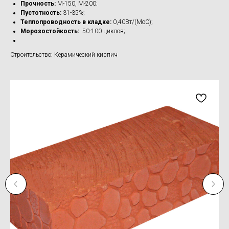
Прочность:
М-150, М-200;
Пустотность:
31-35%;
Теплопроводность в кладке:
0,40Вт/(МоС);
Морозостойкость:
50-100 циклов;
Строительство: Керамический кирпич