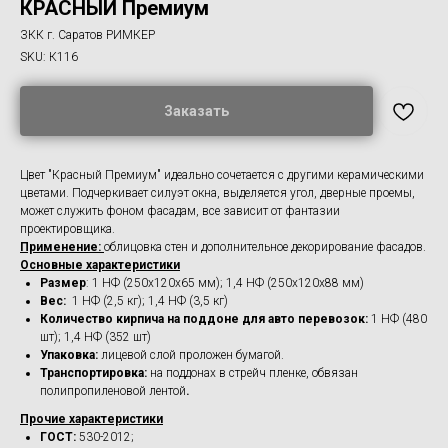
КРАСНЫЙ Премиум
ЗКК г. Саратов РИМКЕР
SKU:
К116
Заказать
Цвет "Красный Премиум" идеально сочетается с другими керамическими
цветами. Подчеркивает силуэт окна, выделяется угол, дверные проемы,
может служить фоном фасадам, все зависит от фантазии
проектировщика.
Применение:
облицовка стен и дополнительное декорирование фасадов.
Основные характеристики
Размер
: 1 НФ (250х120х65 мм); 1,4 НФ (250х120х88 мм)
Вес:
1 НФ (2,5 кг); 1,4 НФ (3,5 кг)
Количество кирпича на поддоне для авто перевозок:
1 НФ (480
шт); 1,4 НФ (352 шт)
Упаковка:
лицевой слой проложен бумагой.
Транспортировка:
на поддонах в стрейч пленке, обвязан
полипропиленовой лентой
.
Прочие характеристики
ГОСТ:
530-2012;