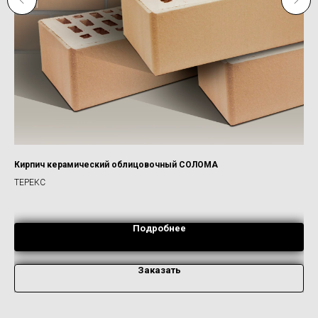
к",
Кирпич керамический облицовочный СОЛОМА
Об
ТЕРЕКС
БР
Подробнее
Заказать