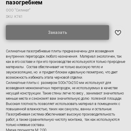
пазогребнем
ООО "Силикат"
SKU:
К741
Заказать
Силикатные пазогребневые плиты предназначены для возведения
внутренних перегородок любого назначения. Материал экологичен, так
как в его составе и при его производстве используются только природные
материалы. Состав обеспечивает не только высокую тепло и
звукоизоляцию, но и придает блокам идеальную геометрию, что дает
возможность избежать этапа черновой отделки.
Силикатные плиты с размером 500x70x250 мм используют для
возведения межкомнатных перегородок, не используемых в качестве
несущей конструкции. Такие стены легче по весу , занимают значительно
меньше места и сэкономят вам значительную долю полезной площади.
Высокая плотность позволяет использовать материал в помещениях с
повышенной влажностью, таких как санузлы, ванны и остальные.
Пазогребневая система обеспечивает высокую производительность
работ, а также сравнительную чистоту монтажа, так как используются
только клеевые составы.
Марка прочности,M: 200