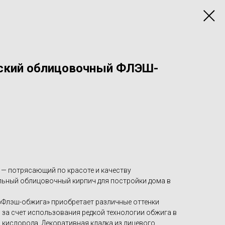
еский облицовочный ФЛЭШ-
— потрясающий по красоте и качеству
льный облицовочный кирпич для постройки дома в
«Флэш-обжига» приобретает различные оттенки
о за счет использования редкой технологии обжига в
 кислорода. Декоративная кладка из лицевого