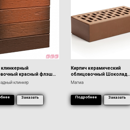
 клинкерный
Кирпич керамический
овочный красный флэш
облицовочный Шоколад
нгем", поверхность
Гладкий 1,0 НФ
адный клинкер
Магма
та
обнее
Подробнее
Заказать
Заказать