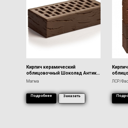
Кирпич керамический
Кирпич
облицовочный Шоколад Антик
облиц
1,0 НФ
"Нотти
Магма
ЛСР/Фас
берес
Подробнее
Подр
Заказать