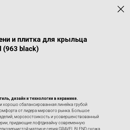
ени и плитка для крыльца
 (963 black)
тиль, дизайн и технологии в керамике.
и хорошо сбалансированная линейка грубой
 комфорта от лидера мирового рынка. Большое
изделий, морозостоикость и усовершенствованный
серии, придающие лофтдизайну современную
елкозернистой матрице серия GRAVEL BLEND схожа