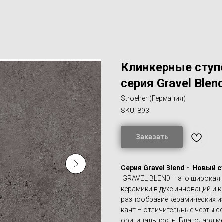
Клинкерные ступ
серия Gravel Blend
Stroeher (Германия)
SKU:
893
Заказать
Серия Gravel Blend - Новый с
GRAVEL BLEND – это широкая 
керамики в духе инноваций и
разнообразие керамических 
кант – отличительные черты 
оригинальность. Благодаря м