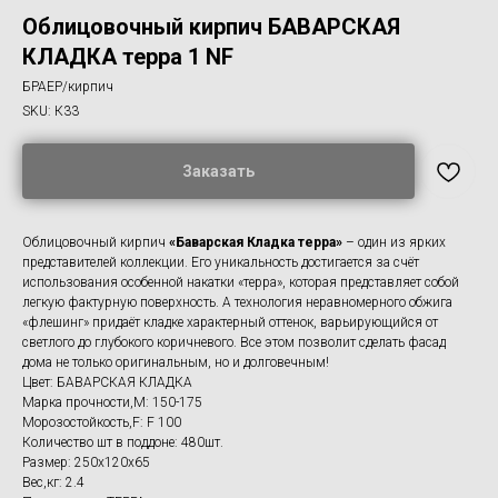
Облицовочный кирпич БАВАРСКАЯ
КЛАДКА терра 1 NF
БРАЕР/кирпич
SKU:
К33
Заказать
Облицовочный кирпич
«Баварская Кладка терра»
– один из ярких
представителей коллекции. Его уникальность достигается за счёт
использования особенной накатки «терра», которая представляет собой
легкую фактурную поверхность. А технология неравномерного обжига
«флешинг» придаёт кладке характерный оттенок, варьирующийся от
светлого до глубокого коричневого. Все этом позволит сделать фасад
дома не только оригинальным, но и долговечным!
Цвет: БАВАРСКАЯ КЛАДКА
Марка прочности,M: 150-175
Морозостойкость,F: F 100
Количество шт в поддоне: 480шт.
Размер: 250x120x65
Вес,кг: 2.4