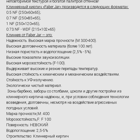
неповторимой текстурой и богатой палитрой оттенков!
Клинкерный кирпич «Faber Jar» производится в следующих форматах:
0.5 NF (250х60х65);
0.7 NF (250×85×65);
1 NF (250×120×65);
0.73 NF - WDF (215×102×65)
Клинкер от Faber Jar — это:
Надежность. Высокая марка прочности (M 300-400).
Высокая долговечность материала (более 100 лет).
Низкая пористость и водопоглощение (2,5% - 5%).
Высокие показатели звукоизоляции.
Высокая морозостойкость (F-100).
Выдерживает высокие и резкие перепады температур.
Высокая стойкость к химическим и механическим воздействиям.
Стойкость к УФ-излучению.
Экологически чистый материал.
Зоны барбекю, заборы со столбами, цоколи и другие постройки из
клинкерного кирпича надёжны, и, при условии соблюдения технологии
возведения, долговечны, несмотря на воздействие агрессивных
погодных условий.
Марка прочности,M: 400
Морозостойкость,F: F 100
Поверхность: НЕВСКИЙ
Водопоглощение: 2,5-5%
Строительство: Клинкерный кирпич