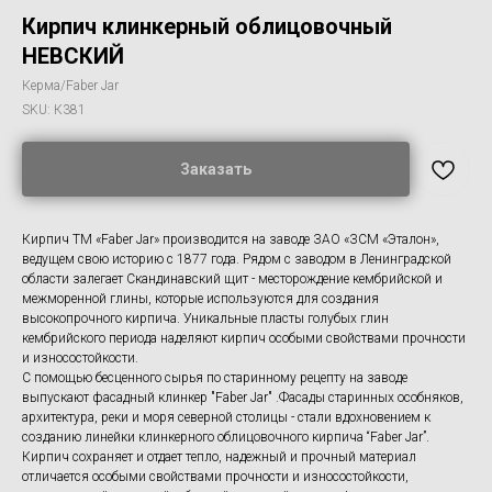
Кирпич клинкерный облицовочный
НЕВСКИЙ
Керма/Faber Jar
SKU:
К381
Заказать
Кирпич ТМ «Faber Jar» производится на заводе ЗАО «ЗСМ «Эталон»,
ведущем свою историю с 1877 года. Рядом с заводом в Ленинградской
области залегает Скандинавский щит - месторождение кембрийской и
межморенной глины, которые используются для создания
высокопрочного кирпича. Уникальные пласты голубых глин
кембрийского периода наделяют кирпич особыми свойствами прочности
и износостойкости.
С помощью бесценного сырья по старинному рецепту на заводе
выпускают фасадный клинкер "Faber Jar" .Фасады старинных особняков,
архитектура, реки и моря северной столицы - стали вдохновением к
созданию линейки клинкерного облицовочного кирпича “Faber Jar”.
Кирпич сохраняет и отдает тепло, надежный и прочный материал
отличается особыми свойствами прочности и износостойкости,