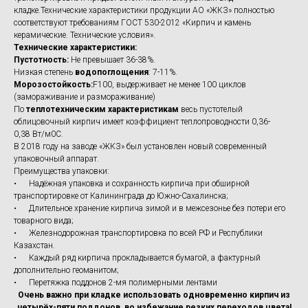
кладке.Технические характеристики продукции АО «ЖКЗ» полностью
соответствуют требованиям ГОСТ 530-2012 «Кирпич и камень
керамические. Технические условия».
Технические характеристики:
Пустотность:
Не превышает 36-38%.
Низкая степень
водопоглощения
: 7-11%.
Морозостойкость:
F100, выдерживает не менее 100 циклов
(замораживание и размораживание)
По
теплотехническим характеристикам
весь пустотелый
облицовочный кирпич имеет коэффициент теплопроводности 0,36-
0,38 Вт/м0С.
В 2018 году на заводе «ЖКЗ» был установлен новый современный
упаковочный аппарат.
Преимущества упаковки:
• Надёжная упаковка и сохранность кирпича при обширной
транспортировке от Калининграда до Южно-Сахалинска;
• Длительное хранение кирпича зимой и в межсезонье без потери его
товарного вида;
• Железнодорожная транспортировка по всей РФ и Республики
Казахстан.
• Каждый ряд кирпича прокладывается бумагой, а фактурный
дополнительно геоманитом;
• Перетяжка поддонов 2-мя полимерными лентами
Очень важно при кладке использовать одновременно кирпич из
четырёх-пяти поддонов, во избежание резких переходов цвета!