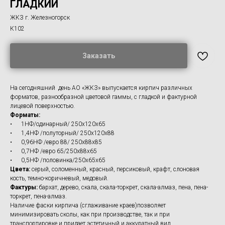
ГЛАДКИЙ
ЖКЗ г. Железногорск
К102
Заказать
На сегодняшний день АО «ЖКЗ» выпускается кирпич различных
форматов, разнообразной цветовой гаммы, с гладкой и фактурной
лицевой поверхностью.
Форматы:
• 1НФ/одинарный/ 250х120х65
• 1,4НФ /полуторный/ 250х120х88
• 0,96НФ /евро 88/ 250х88х85
• 0,7НФ /евро 65/250х88х65
• 0,5НФ /половинка/250х65х65
Цвета:
серый, соломенный, красный, персиковый, крафт, слоновая
кость, темно-коричневый, медовый.
Фактуры:
бархат, дерево, скала, скала-торкрет, скала-алмаз, пена, пена-
торкрет, пена-алмаз.
Наличие фаски кирпича (сглаживание краев)позволяет
минимизировать сколы, как при производстве, так и при
транспортировке и придает эстетичный и аккуратный вид