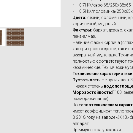
• 0,7НФ /евро 65/250х88х65
• 0,5НФ /половинка/250х65
Цвета:
серый, соломенный, кр
коричневый, медовый.
Фактуры:
бархат, дерево, скал
пена-алмаз.
Наличие фаски кирпича (сгла
как при производстве, так и п
аккуратный вид кладке.Технич
полностью соответствуют тре
керамические. Технические ус
Технические характеристики
Пустотность:
Не превышает 3
Низкая степень
водопоглоще
Морозостойкость:
F100, выд
размораживание)
По
теплотехническим харак
имеет коэффициент теплопров
В 2018 году на заводе «ЖКЗ»
аппарат.
Преимущества упаковки: