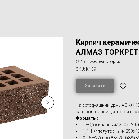
Кирпич керамиче
АЛМАЗ ТОРКРЕ
ЖКЗ г. Железногорск
SKU:
К109
Заказать
На сегодняшний день АО «ЖКЗ
разнообразной цветовой гамм
Форматы:
• 1НФ/одинарный/ 250х120х
• 1,4НФ /полуторный/ 250х1
• 0,96НФ /евро 88/ 250х88х8