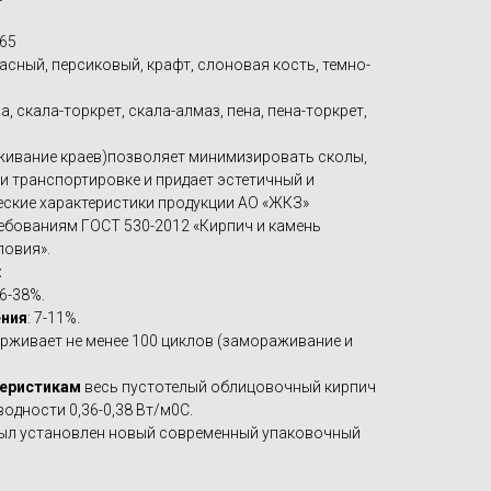
х65
асный, персиковый, крафт, слоновая кость, темно-
а, скала-торкрет, скала-алмаз, пена, пена-торкрет,
живание краев)позволяет минимизировать сколы,
ри транспортировке и придает эстетичный и
еские характеристики продукции АО «ЖКЗ»
бованиям ГОСТ 530-2012 «Кирпич и камень
ловия».
:
6-38%.
ния
: 7-11%.
ерживает не менее 100 циклов (замораживание и
теристикам
весь пустотелый облицовочный кирпич
одности 0,36-0,38 Вт/м0С.
 был установлен новый современный упаковочный