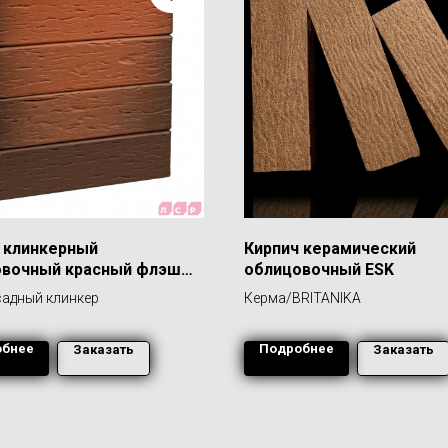
 клинкерный
Кирпич керамический
овочный красный флэш
облицовочный ESK
нгем", поверхность
адный клинкер
Керма/BRITANIKA
та
обнее
Подробнее
Заказать
Заказать