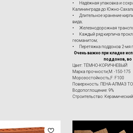
• Надёжная упаковка и сохр
Калининграда до Южно-Сахал
• Длительное хранение кирпи
вида;
• Железнодорожная транспор
• Каждый ряд кирпича прокл
геоманитом;
• Перетяжка поддонов 2-мя 
Очень важно при кладке ис
поддонов, во 
Цвет: ТЁМНО-КОРИЧНЕВЫЙ
Марка прочности,M: -150-175
Морозостойкость,F: F100
Поверхность: ПЕНА-АЛМАЗ 
Водопоглощение: 9%
Строительство: Керамический