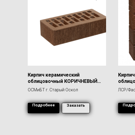
Кирпич керамический
Кирпич
облицовочный КОРИЧНЕВЫЙ
облиц
БАРХАТ
"Нотти
ОСМиБТ г. Старый Оскол
ЛСР/Фас
берес
Подробнее
Подр
Заказать