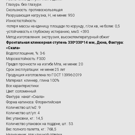
Глазурь: без глазури.
Скользкость: противоскользящая
Разрушающая нагрузка, Н, не менее: 950
Изностостойкость:
-потеря массы на единицу площади по корунду, г/см.кв, не более: 0,5
-устойчивость к глубокому истиранию, мм3: <393
Метод изготовления: экструзия, высокотемпературный обжиг
Фронтальная клинкерная ступень 330*330*14 мм, Дюна, Фактура:
«Скала»
Водопоглощение, %: 3-6
Морозостойкость: F300
Предел прочности на изгибе Мпа, не менее: 20
Срок эксплуатации: не менее 25 лет
Продукция изготовлена по ГОСТ 13996-2019
Материал: клинкер, глина 100%
Все характеристики:
Цвет: соломенный
Фактура: накат «Скала»
Форма капиноса: Флорентийская
Количество шт/м2: 9
Количество шт/уп: 4
Вес упаковки, кг.: 14,5
Количество упаковок на поддоне, шт.: 53
Вес полного палетта, кг.: 768,5
Назначение: для уличной отделки