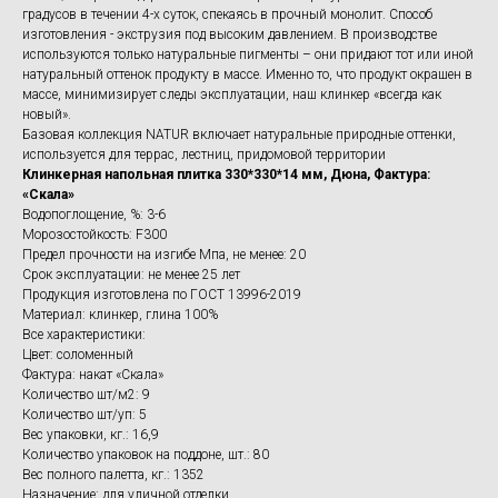
градусов в течении 4-х суток, спекаясь в прочный монолит. Способ
изготовления - экструзия под высоким давлением. В производстве
используются только натуральные пигменты – они придают тот или иной
натуральный оттенок продукту в массе. Именно то, что продукт окрашен в
массе, минимизирует следы эксплуатации, наш клинкер «всегда как
новый».
Базовая коллекция NATUR включает натуральные природные оттенки,
используется для террас, лестниц, придомовой территории
Клинкерная напольная плитка 330*330*14 мм, Дюна, Фактура:
«Скала»
Водопоглощение, %: 3-6
Морозостойкость: F300
Предел прочности на изгибе Мпа, не менее: 20
Срок эксплуатации: не менее 25 лет
Продукция изготовлена по ГОСТ 13996-2019
Материал: клинкер, глина 100%
Все характеристики:
Цвет: соломенный
Фактура: накат «Скала»
Количество шт/м2: 9
Количество шт/уп: 5
Вес упаковки, кг.: 16,9
Количество упаковок на поддоне, шт.: 80
Вес полного палетта, кг.: 1352
Назначение: для уличной отделки