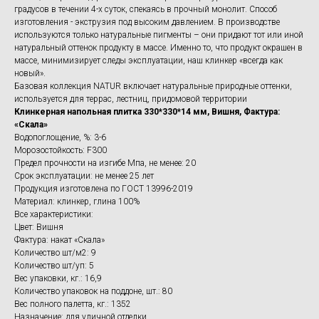
градусов в течении 4-х суток, спекаясь в прочный монолит. Способ
изготовления - экструзия под высоким давлением. В производстве
используются только натуральные пигменты – они придают тот или иной
натуральный оттенок продукту в массе. Именно то, что продукт окрашен в
массе, минимизирует следы эксплуатации, наш клинкер «всегда как
новый».
Базовая коллекция NATUR включает натуральные природные оттенки,
используется для террас, лестниц, придомовой территории
Клинкерная напольная плитка 330*330*14 мм, Вишня, Фактура:
«Скала»
Водопоглощение, %: 3-6
Морозостойкость: F300
Предел прочности на изгибе Мпа, не менее: 20
Срок эксплуатации: не менее 25 лет
Продукция изготовлена по ГОСТ 13996-2019
Материал: клинкер, глина 100%
Все характеристики:
Цвет: Вишня
Фактура: накат «Скала»
Количество шт/м2: 9
Количество шт/уп: 5
Вес упаковки, кг.: 16,9
Количество упаковок на поддоне, шт.: 80
Вес полного палетта, кг.: 1352
Назначение: для уличной отделки