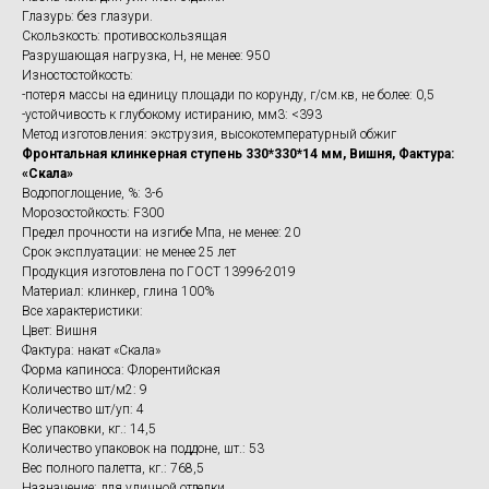
Глазурь: без глазури.
Скользкость: противоскользящая
Разрушающая нагрузка, Н, не менее: 950
Изностостойкость:
-потеря массы на единицу площади по корунду, г/см.кв, не более: 0,5
-устойчивость к глубокому истиранию, мм3: <393
Метод изготовления: экструзия, высокотемпературный обжиг
Фронтальная клинкерная ступень 330*330*14 мм, Вишня, Фактура:
«Скала»
Водопоглощение, %: 3-6
Морозостойкость: F300
Предел прочности на изгибе Мпа, не менее: 20
Срок эксплуатации: не менее 25 лет
Продукция изготовлена по ГОСТ 13996-2019
Материал: клинкер, глина 100%
Все характеристики:
Цвет: Вишня
Фактура: накат «Скала»
Форма капиноса: Флорентийская
Количество шт/м2: 9
Количество шт/уп: 4
Вес упаковки, кг.: 14,5
Количество упаковок на поддоне, шт.: 53
Вес полного палетта, кг.: 768,5
Назначение: для уличной отделки