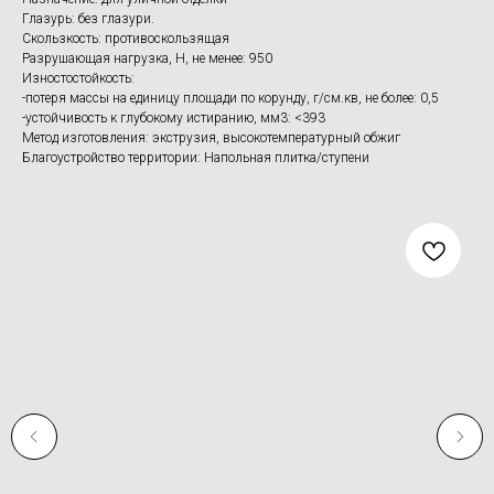
Глазурь: без глазури.
Скользкость: противоскользящая
Разрушающая нагрузка, Н, не менее: 950
Изностостойкость:
-потеря массы на единицу площади по корунду, г/см.кв, не более: 0,5
-устойчивость к глубокому истиранию, мм3: <393
Метод изготовления: экструзия, высокотемпературный обжиг
Благоустройство территории: Напольная плитка/ступени