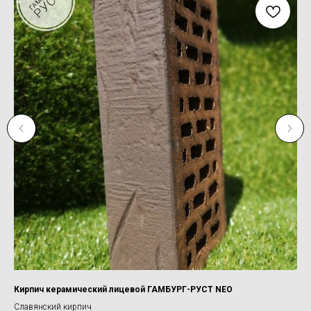
Кирпич керамический лицевой ГАМБУРГ-РУСТ NEO
Ки
Славянский кирпич
ЛС