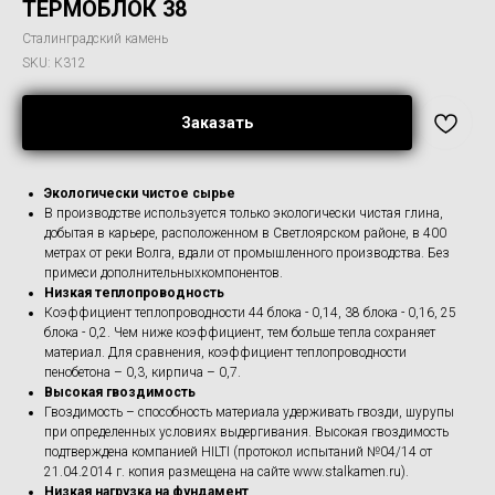
ТЕРМОБЛОК 38
Сталинградский камень
SKU:
К312
Заказать
Экологически чистое сырье
В производстве используется только экологически чистая глина,
добытая в карьере, расположенном в Светлоярском районе, в 400
метрах от реки Волга, вдали от промышленного производства. Без
примеси дополнительныхкомпонентов.
Низкая теплопроводность
Коэффициент теплопроводности 44 блока - 0,14, 38 блока - 0,16, 25
блока - 0,2. Чем ниже коэффициент, тем больше тепла сохраняет
материал. Для сравнения, коэффициент теплопроводности
пенобетона – 0,3, кирпича – 0,7.
Высокая гвоздимость
Гвоздимость – способность материала удерживать гвозди, шурупы
при определенных условиях выдергивания. Высокая гвоздимость
подтверждена компанией HILTI (протокол испытаний №04/14 от
21.04.2014 г. копия размещена на сайте www.stalkamen.ru).
Низкая нагрузка на фундамент