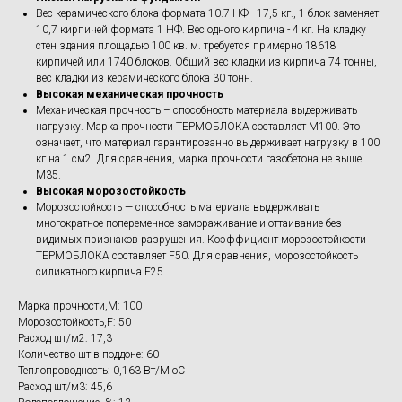
Вес керамического блока формата 10.7 НФ - 17,5 кг., 1 блок заменяет
10,7 кирпичей формата 1 НФ. Вес одного кирпича - 4 кг. На кладку
стен здания площадью 100 кв. м. требуется примерно 18618
кирпичей или 1740 блоков. Общий вес кладки из кирпича 74 тонны,
вес кладки из керамического блока 30 тонн.
Высокая механическая прочность
Механическая прочность – способность материала выдерживать
нагрузку. Марка прочности ТЕРМОБЛОКА составляет М100. Это
означает, что материал гарантированно выдерживает нагрузку в 100
кг на 1 см2. Для сравнения, марка прочности газобетона не выше
М35.
Высокая морозостойкость
Морозостойкость — способность материала выдерживать
многократное попеременное замораживание и оттаивание без
видимых признаков разрушения. Коэффициент морозостойкости
ТЕРМОБЛОКА составляет F50. Для сравнения, морозостойкость
силикатного кирпича F25.
Марка прочности,M: 100
Морозостойкость,F: 50
Расход шт/м2: 17,3
Количество шт в поддоне: 60
Теплопроводность: 0,163 Вт/М оС
Расход шт/м3: 45,6